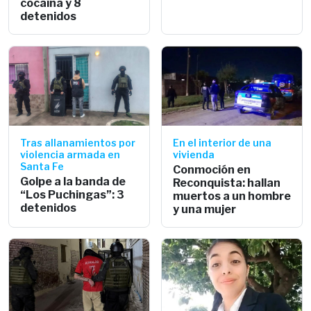
cocaína y 8
detenidos
Tras allanamientos por
En el interior de una
violencia armada en
vivienda
Santa Fe
Conmoción en
Golpe a la banda de
Reconquista: hallan
“Los Puchingas”: 3
muertos a un hombre
detenidos
y una mujer