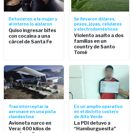
Detuvieron a la mujer y
Se llevaron dólares,
al interno lo aislaron
pesos, joyas, celulares
y electrodomésticos
Quiso ingresar bifes
Violento asalto a dos
con cocaína a una
familias en un
cárcel de Santa Fe
country de Santo
Tomé
Tras interceptar la
En un amplio operativo
aeronave en una pista
en el distrito costero
clandestina
de Alto Verde
Avioneta narco en
La PDI detuvo a
Vera: 400 kilos de
“Hamburguesita”