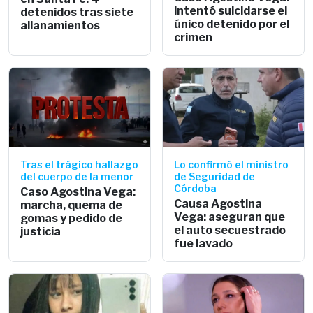
intentó suicidarse el
detenidos tras siete
único detenido por el
allanamientos
crimen
Tras el trágico hallazgo
Lo confirmó el ministro
del cuerpo de la menor
de Seguridad de
Córdoba
Caso Agostina Vega:
Causa Agostina
marcha, quema de
Vega: aseguran que
gomas y pedido de
el auto secuestrado
justicia
fue lavado