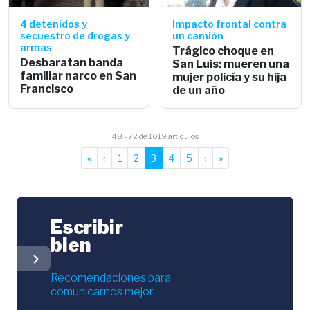
4 detenidos y
Impacto frontal contra
secuestro de drogas y
un camión
armas
Trágico choque en
Desbaratan banda
San Luis: mueren una
familiar narco en San
mujer policía y su hija
Francisco
de un año
48 - 72 de 1019 artículos
«
‹
1
2
3
4
5
›
»
Escribir
bien
chevron_right
Recomendaciones para
comunicarnos mejor.