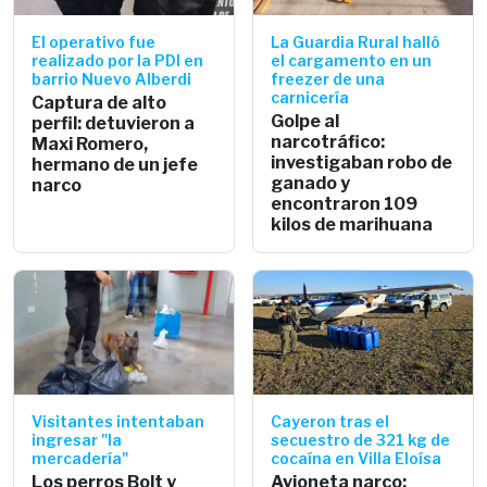
El operativo fue
La Guardia Rural halló
realizado por la PDI en
el cargamento en un
barrio Nuevo Alberdi
freezer de una
carnicería
Captura de alto
Golpe al
perfil: detuvieron a
narcotráfico:
Maxi Romero,
investigaban robo de
hermano de un jefe
ganado y
narco
encontraron 109
kilos de marihuana
Visitantes intentaban
Cayeron tras el
ingresar "la
secuestro de 321 kg de
mercadería"
cocaína en Villa Eloísa
Los perros Bolt y
Avioneta narco: