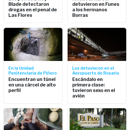
Blade detectaron
detuvieron en Funes
drogas en el penal de
a los hermanos
Las Flores
Borras
En la Unidad
Los detuvieron en el
Penitenciaria de Piñero
Aeropuerto de Rosario
Encuentran un túnel
Escándalo en
en una cárcel de alto
primera clase:
perfil
tuvieron sexo en el
avión