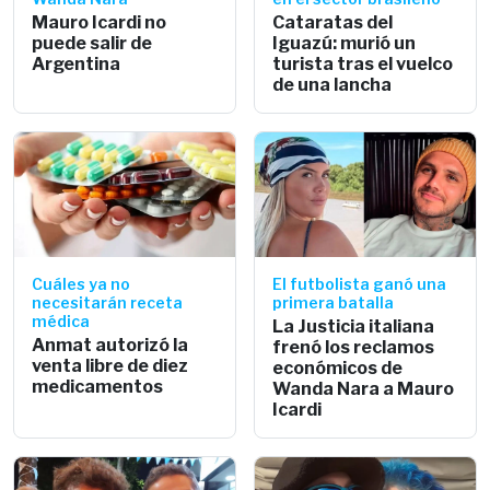
Mauro Icardi no
Cataratas del
puede salir de
Iguazú: murió un
Argentina
turista tras el vuelco
de una lancha
Cuáles ya no
El futbolista ganó una
necesitarán receta
primera batalla
médica
La Justicia italiana
Anmat autorizó la
frenó los reclamos
venta libre de diez
económicos de
medicamentos
Wanda Nara a Mauro
Icardi