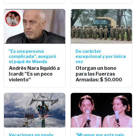
"Es una persona
De carácter
complicada", aseguró
excepcional y por única
el papá de Wanda
vez
Andrés Nara liquidó a
Otorgan un bono
Icardi: "Es un poco
para las Fuerzas
violento"
Armadas: $ 50.000
Vacaciones en modo
"Mi amor por este país