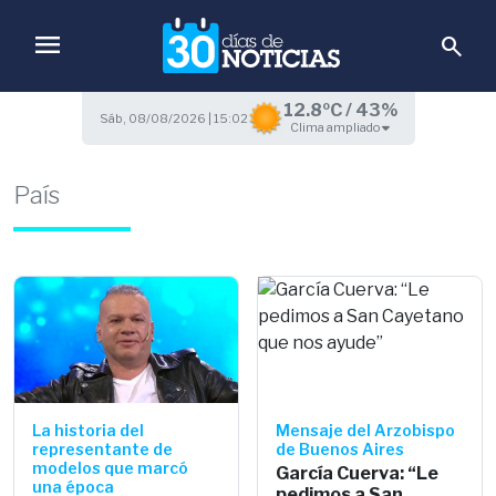
menu
search
12.8ºC / 43%
Sáb, 08/08/2026 | 15:02
Clima ampliado
País
La historia del
Mensaje del Arzobispo
representante de
de Buenos Aires
modelos que marcó
García Cuerva: “Le
una época
pedimos a San