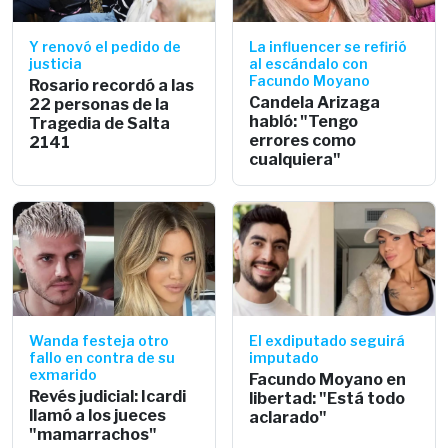
Y renovó el pedido de
La influencer se refirió
justicia
al escándalo con
Facundo Moyano
Rosario recordó a las
Candela Arizaga
22 personas de la
habló: "Tengo
Tragedia de Salta
errores como
2141
cualquiera"
Wanda festeja otro
El exdiputado seguirá
fallo en contra de su
imputado
exmarido
Facundo Moyano en
Revés judicial: Icardi
libertad: "Está todo
llamó a los jueces
aclarado"
"mamarrachos"