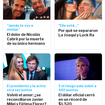
“Jamás te voy a
"Ella está..."
olvidar”
Por qué se separaron
El dolor de Nicolás
La Joaqui y Luck Ra
Cabré por la muerte
de su único hermano
El presidente y la actriz
Y el riesgo país subió a
otra vez juntos
440 puntos
Volvió el amor: ¿se
El dólar oficial cerró
reconciliaron Javier
en un récord de
Milei y Fátima Florez?
$1.520