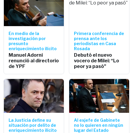
En medio de la
Primera conferencia de
investigación por
prensa ante los
presunto
periodistas en Casa
enriquecimiento ilícito
Rosada
Manuel Adorni
Debutó el nuevo
renunció al directorio
vocero de Milei: “Lo
de YPF
peor ya pasó”
La Justicia define su
Al exjefe de Gabinete
situación por delito de
no lo quieren en ningún
enriquecimiento ilícito
lugar del Estado