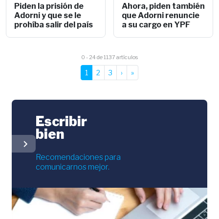
Piden la prisión de
Ahora, piden también
Adorni y que se le
que Adorni renuncie
prohíba salir del país
a su cargo en YPF
0 - 24 de 1137 artículos
1
2
3
›
»
Escribir
bien
chevron_right
Recomendaciones para
comunicarnos mejor.