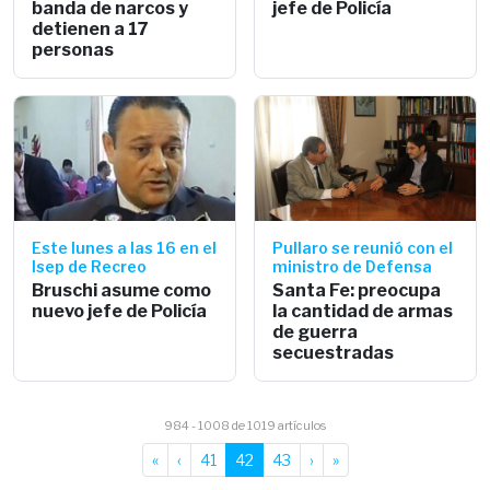
banda de narcos y
jefe de Policía
detienen a 17
personas
Este lunes a las 16 en el
Pullaro se reunió con el
Isep de Recreo
ministro de Defensa
Bruschi asume como
Santa Fe: preocupa
nuevo jefe de Policía
la cantidad de armas
de guerra
secuestradas
984 - 1008 de 1019 artículos
«
‹
41
42
43
›
»