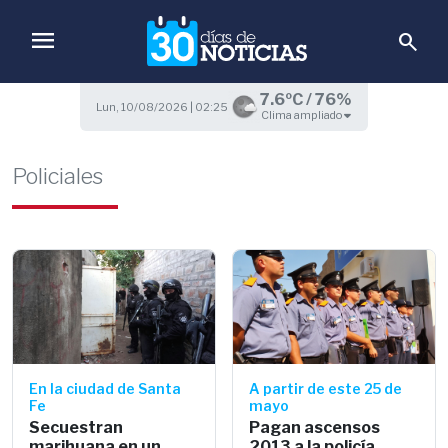
menu
search
7.6ºC / 76%
Lun, 10/08/2026 | 02:25
Clima ampliado
Policiales
En la ciudad de Santa
A partir de este 25 de
Fe
mayo
Secuestran
Pagan ascensos
marihuana en un
2013 a la policía