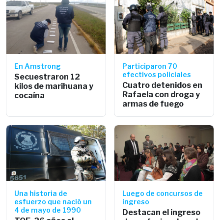
En Amstrong
Participaron 70
efectivos policiales
Secuestraron 12
Cuatro detenidos en
kilos de marihuana y
Rafaela con droga y
cocaína
armas de fuego
Una historia de
Luego de concursos de
esfuerzo que nació un
ingreso
4 de mayo de 1990
Destacan el ingreso