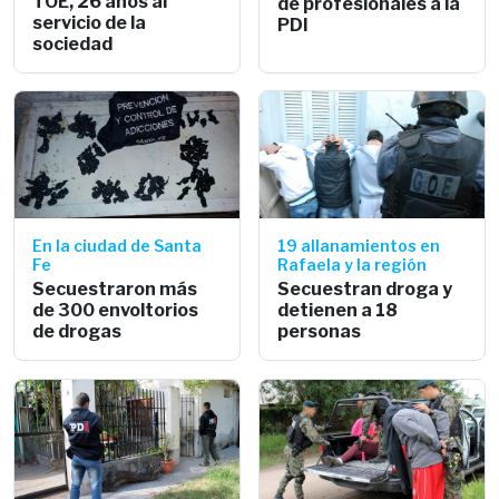
TOE, 26 años al
de profesionales a la
servicio de la
PDI
sociedad
En la ciudad de Santa
19 allanamientos en
Fe
Rafaela y la región
Secuestraron más
Secuestran droga y
de 300 envoltorios
detienen a 18
de drogas
personas