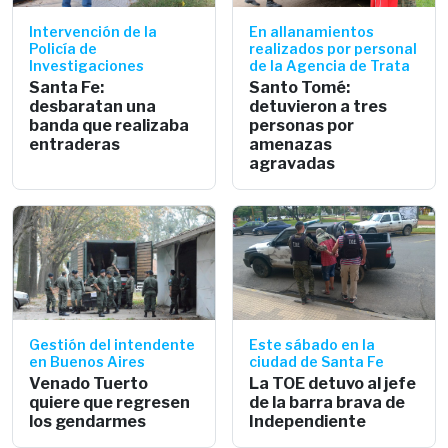
Intervención de la
En allanamientos
Policía de
realizados por personal
Investigaciones
de la Agencia de Trata
Santa Fe:
Santo Tomé:
desbaratan una
detuvieron a tres
banda que realizaba
personas por
entraderas
amenazas
agravadas
Gestión del intendente
Este sábado en la
en Buenos Aires
ciudad de Santa Fe
Venado Tuerto
La TOE detuvo al jefe
quiere que regresen
de la barra brava de
los gendarmes
Independiente