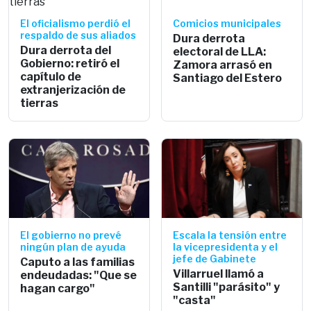
El oficialismo perdió el
Comicios municipales
respaldo de sus aliados
Dura derrota
Dura derrota del
electoral de LLA:
Gobierno: retiró el
Zamora arrasó en
capítulo de
Santiago del Estero
extranjerización de
tierras
El gobierno no prevé
Escala la tensión entre
ningún plan de ayuda
la vicepresidenta y el
jefe de Gabinete
Caputo a las familias
Villarruel llamó a
endeudadas: "Que se
Santilli "parásito" y
hagan cargo"
"casta"