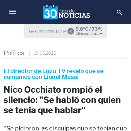
menu
search
9.8ºC / 73%
Jue, 06/08/2026 | 23:14
Clima ampliado
Política
19.06.2026
El director de Luzu TV reveló que se
comunicó con Lionel Messi
Nico Occhiato rompió el
silencio: "Se habló con quien
se tenía que hablar"
"Se pidieron las disculpas que se tenían que