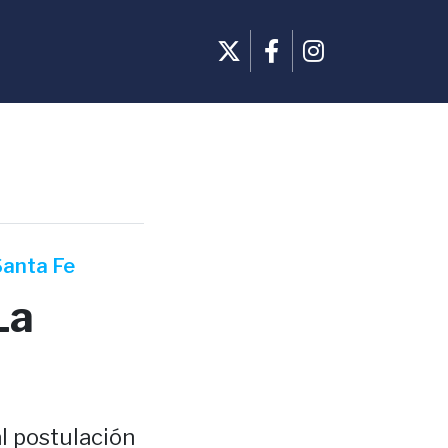
Santa Fe
La
l postulación