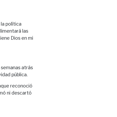
a política
limentará las
tiene Dios en mi
o semanas atrás
idad pública.
unque reconoció
rmó ni descartó