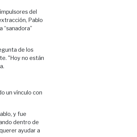
 impulsores del
extracción, Pablo
la “sanadora”
regunta de los
nte. "Hoy no están
a.
do un vínculo con
ablo, y fue
zando dentro de
 querer ayudar a