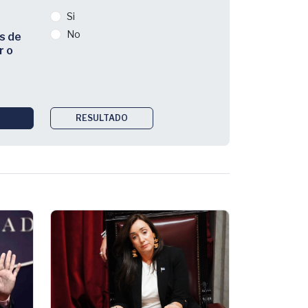
Si
No
s de
r o
RESULTADO