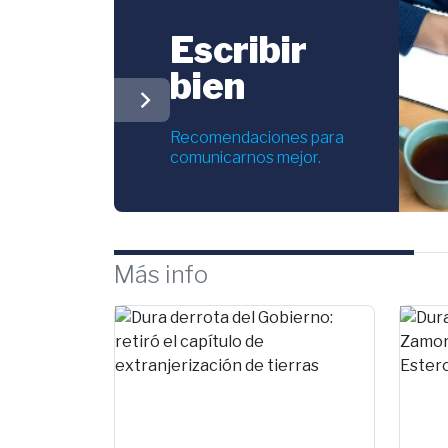
Escribir
bien
chevron_right
Recomendaciones para
comunicarnos mejor.
Más info