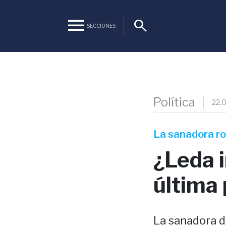
menu
search
SECCIONES
Política
22.
La sanadora ro
¿Leda i
última 
La sanadora d