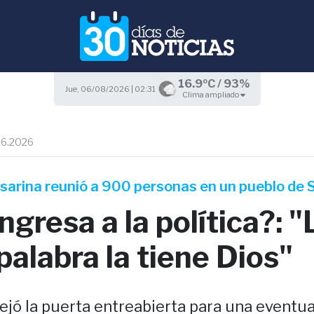
16.9ºC / 93%
Jue, 06/08/2026 | 02:31
Clima ampliado
06.2026
sarina reunió a 900 personas en un pueblo de 
ngresa a la política?: "
palabra la tiene Dios"
ejó la puerta entreabierta para una eventua