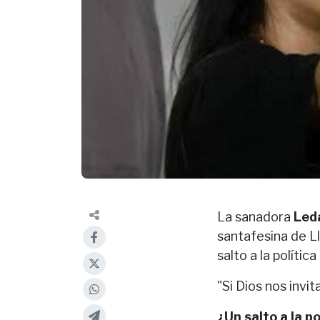
La sanadora
Led
santafesina de L
salto a la políti
"Si Dios nos invi
¿Un salto a la po