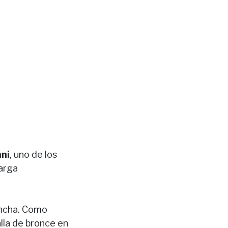
ani
, uno de los
larga
ancha. Como
alla de bronce en