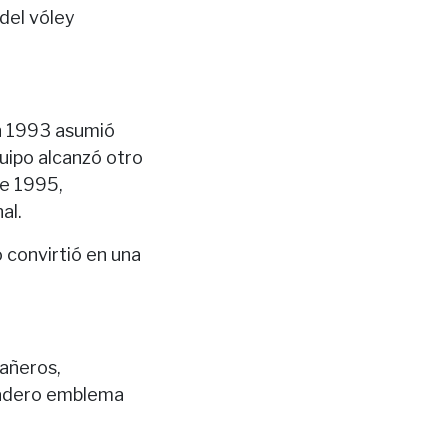
del vóley
En 1993 asumió
uipo alcanzó otro
de 1995,
al.
lo convirtió en una
pañeros,
rdadero emblema