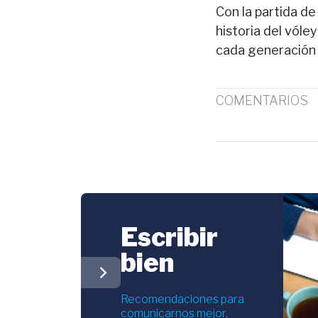
Con la partida de
historia del vól
cada generación 
COMENTARIOS
Escribir
bien
chevron_right
Recomendaciones para
comunicarnos mejor.