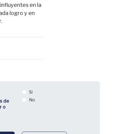
influyentes en la
ada logro y en
.
Si
No
s de
r o