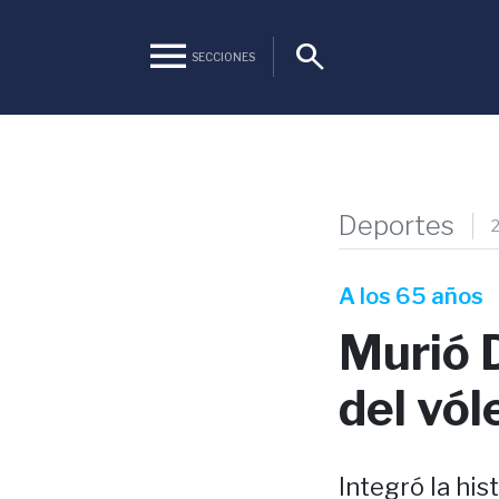
menu
search
SECCIONES
Deportes
A los 65 años
Murió D
del vól
Integró la hi