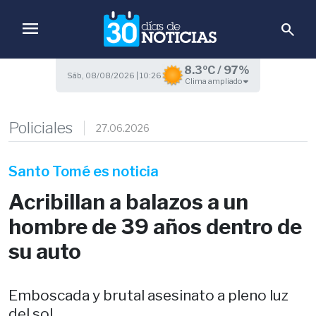
menu
search
8.3ºC / 97%
Sáb, 08/08/2026 | 10:26
Clima ampliado
Policiales
27.06.2026
Santo Tomé es noticia
Acribillan a balazos a un
hombre de 39 años dentro de
su auto
Emboscada y brutal asesinato a pleno luz
del sol.