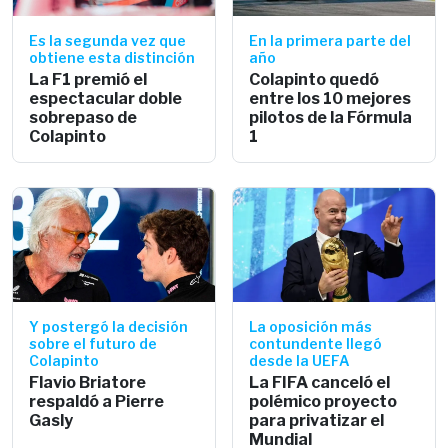
Es la segunda vez que
En la primera parte del
obtiene esta distinción
año
La F1 premió el
Colapinto quedó
espectacular doble
entre los 10 mejores
sobrepaso de
pilotos de la Fórmula
Colapinto
1
Y postergó la decisión
La oposición más
sobre el futuro de
contundente llegó
Colapinto
desde la UEFA
Flavio Briatore
La FIFA canceló el
respaldó a Pierre
polémico proyecto
Gasly
para privatizar el
Mundial