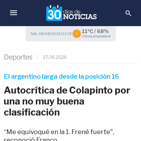
menu
search
11ºC / 68%
Sáb, 08/08/2026 | 12:19
Clima ampliado
Deportes
27.06.2026
El argentino larga desde la posición 16
Autocrítica de Colapinto por
una no muy buena
clasificación
“Me equivoqué en la 1. Frené fuerte",
reconoció Franco.