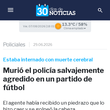
menu
search
13.3ºC / 58%
Vie, 07/08/2026 | 18:01
Clima ampliado
Policiales
29.06.2026
Estaba internado con muerte cerebral
Murió el policía salvajemente
agredido en un partido de
fútbol
El agente había recibido un piedrazo que lo
hizo caer y se golpeó la cabeza.