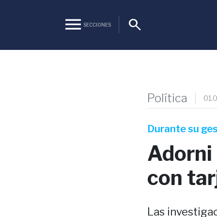
menu
search
SECCIONES
Política
01.
Durante su ges
Adorni
con tar
Las investiga