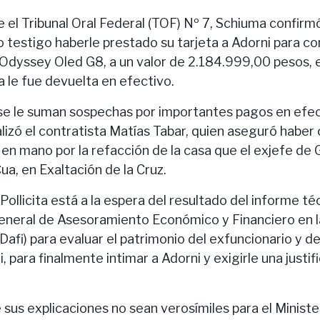
 el Tribunal Oral Federal (TOF) Nº 7, Schiuma confirm
 testigo haberle prestado su tarjeta a Adorni para c
dyssey Oled G8, a un valor de 2.184.999,00 pesos, 
a le fue devuelta en efectivo.
e le suman sospechas por importantes pagos en efec
lizó el contratista Matías Tabar, quien aseguró haber
en mano por la refacción de la casa que el exjefe de 
Cua, en Exaltación de la Cruz.
ollicita está a la espera del resultado del informe téc
General de Asesoramiento Económico y Financiero en l
Dafi) para evaluar el patrimonio del exfuncionario y d
, para finalmente intimar a Adorni y exigirle una justif
 sus explicaciones no sean verosímiles para el Minister