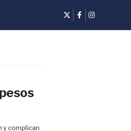
 pesos
n y complican