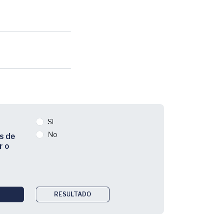
Si
No
s de
r o
RESULTADO