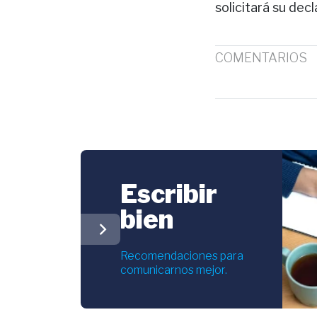
solicitará su decl
COMENTARIOS
Escribir
bien
chevron_right
Recomendaciones para
comunicarnos mejor.