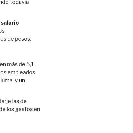
ando todavía
salario
os,
nes de pesos.
 en más de 5,1
e dos empleados
hiuma, y un
tarjetas de
 de los gastos en