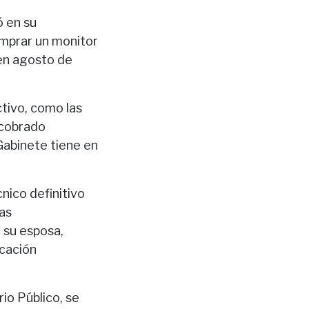
ó en su
omprar un monitor
en agosto de
tivo, como las
 cobrado
Gabinete tiene en
nico definitivo
as
e su esposa,
icación
io Público, se