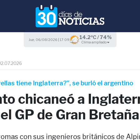
14.2ºC / 74%
Jue, 06/08/2026 | 17:09
Clima ampliado
02.07.2026
llas tiene Inglaterra?”, se burló el argentino
to chicaneó a Inglater
del GP de Gran Bretaña
romas con sus ingenieros británicos de Alpi