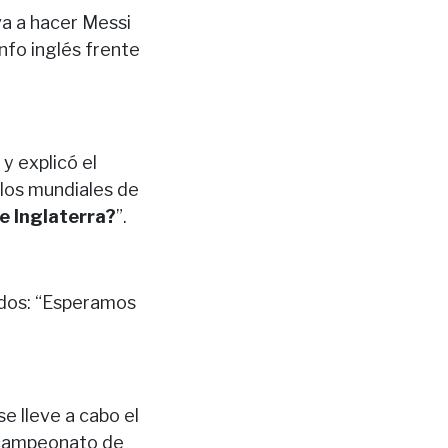
va a hacer Messi
unfo inglés frente
y explicó el
ulos mundiales de
e Inglaterra?
”.
ados: “Esperamos
e lleve a cabo el
 campeonato de