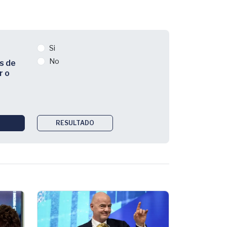
Si
No
s de
r o
RESULTADO