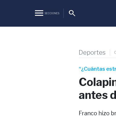
menu
search
SECCIONES
Deportes
“¿Cuántas estre
Colapin
antes 
Franco hizo b