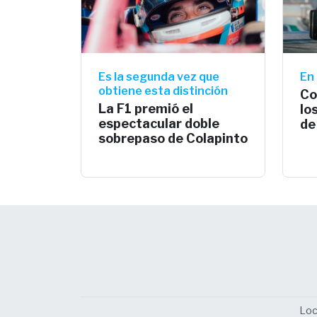
Es la segunda vez que
En 
obtiene esta distinción
Co
La F1 premió el
lo
espectacular doble
de
sobrepaso de Colapinto
Loc