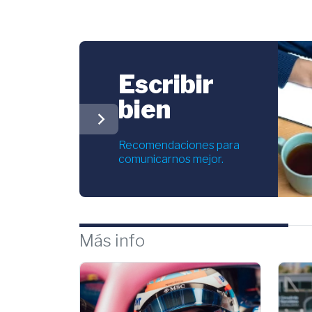
Escribir
bien
chevron_right
Recomendaciones para
comunicarnos mejor.
Más info