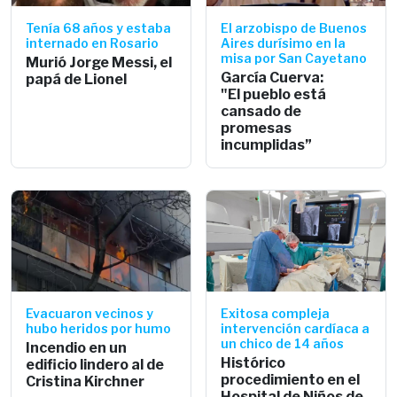
Tenía 68 años y estaba
El arzobispo de Buenos
internado en Rosario
Aires durísimo en la
misa por San Cayetano
Murió Jorge Messi, el
García Cuerva:
papá de Lionel
"El pueblo está
cansado de
promesas
incumplidas”
Evacuaron vecinos y
Exitosa compleja
hubo heridos por humo
intervención cardíaca a
un chico de 14 años
Incendio en un
Histórico
edificio lindero al de
procedimiento en el
Cristina Kirchner
Hospital de Niños de