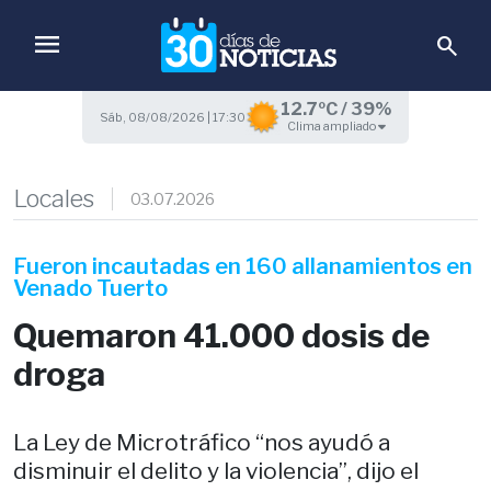
menu
search
12.7ºC / 39%
Sáb, 08/08/2026 | 17:30
Clima ampliado
Locales
03.07.2026
Fueron incautadas en 160 allanamientos en
Venado Tuerto
Quemaron 41.000 dosis de
droga
La Ley de Microtráfico “nos ayudó a
disminuir el delito y la violencia”, dijo el