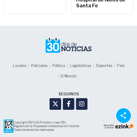
Santa Fe
Locales
Policiales
Política
Legislativas
Deportes
País
El Mundo
SEGUINOS
share
Copyright ©2026 Primera Linea SRL.
Registro de la Propiedad Intelectual en trámite
Todos los derechos reservados