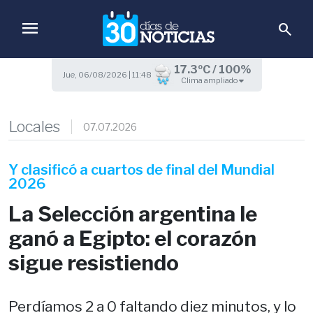
menu
search
17.3ºC / 100%
Jue, 06/08/2026 | 11:48
Clima ampliado
Locales
07.07.2026
Y clasificó a cuartos de final del Mundial
2026
La Selección argentina le
ganó a Egipto: el corazón
sigue resistiendo
Perdíamos 2 a 0 faltando diez minutos, y lo