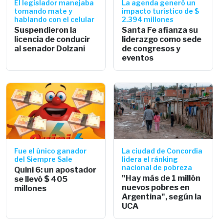
El legislador manejaba
La agenda generó un
tomando mate y
impacto turístico de $
hablando con el celular
2.394 millones
Suspendieron la
Santa Fe afianza su
licencia de conducir
liderazgo como sede
al senador Dolzani
de congresos y
eventos
Fue el único ganador
La ciudad de Concordia
del Siempre Sale
lidera el ránking
nacional de pobreza
Quini 6: un apostador
"Hay más de 1 millón
se llevó $ 405
nuevos pobres en
millones
Argentina", según la
UCA