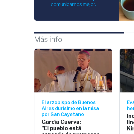
comunicarnos mejor.
Más info
El arzobispo de Buenos
Ev
Aires durísimo en la misa
he
por San Cayetano
In
García Cuerva:
li
"El pueblo está
Ki