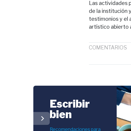
Las actividades p
de la institución
testimonios y el a
artístico abierto
COMENTARIOS
Escribir
bien
chevron_right
Recomendaciones para