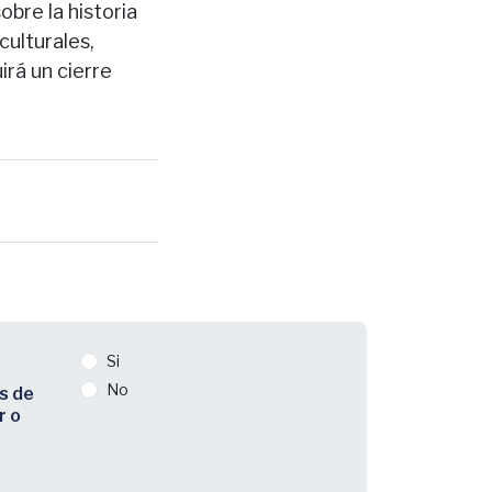
obre la historia
culturales,
irá un cierre
Si
No
s de
r o