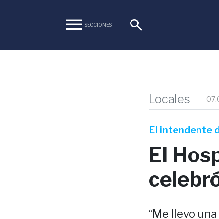
menu
search
SECCIONES
Locales
07.
El intendente d
El Hosp
celebró
“Me llevo una