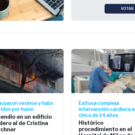
VOTAR
acuaron vecinos y hubo
Exitosa compleja
ridos por humo
intervención cardíaca a
chico de 14 años
cendio en un edificio
Histórico
ndero al de Cristina
procedimiento en el
rchner