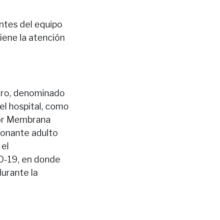
antes del equipo
tiene la atención
mero, denominado
del hospital, como
por Membrana
 donante adulto
 el
D-19, en donde
durante la