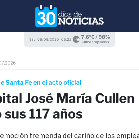
7.6ºC / 98%
Sáb, 08/08/2026 | 05:23
Clima ampliado
07.2026
e Santa Fe en el acto oficial
ital José María Cullen
 sus 117 años
 emoción tremenda del cariño de los emplead