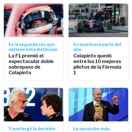
Es la segunda vez que
En la primera parte del
obtiene esta distinción
año
La F1 premió el
Colapinto quedó
espectacular doble
entre los 10 mejores
sobrepaso de
pilotos de la Fórmula
Colapinto
1
Y postergó la decisión
La oposición más