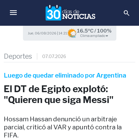
menu
search
16.5ºC / 100%
Jue, 06/08/2026 | 14:21
Clima ampliado
Deportes
07.07.2026
Luego de quedar eliminado por Argentina
El DT de Egipto explotó:
"Quieren que siga Messi"
Hossam Hassan denunció un arbitraje
parcial, criticó al VAR y apuntó contra la
FIFA.